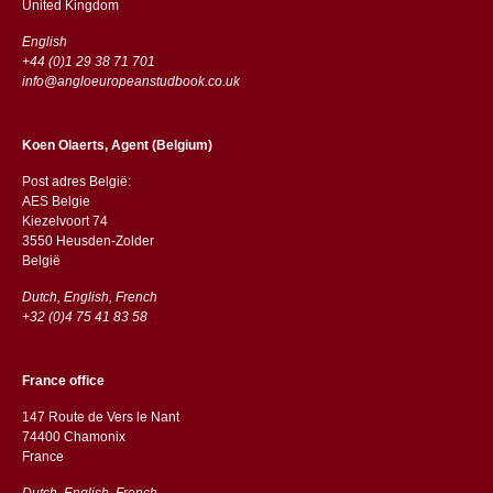
​​United Kingdom
English
+44 (0)1 29 38 71 701
info@angloeuropeanstudbook.co.uk
Koen Olaerts, Agent (Belgium)
Post adres België:
AES Belgie
Kiezelvoort 74
3550 Heusden-Zolder
België
Dutch, English, French
+32 (0)4 75 41 83 58
France office
147 Route de Vers le Nant
74400 Chamonix
France
Dutch, English, French