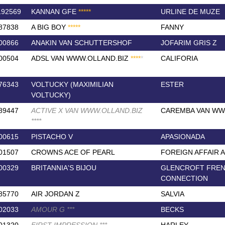
192569
KANNAN GFE
*
*
*
*
*
URLINE DE MUZE
87838
A BIG BOY
*
*
*
*
*
FANNY
00866
ANAKIN VAN SCHUTTERSHOF
JOFARIM GRIS Z
00504
ADSL VAN WWW.OLLAND.BIZ
*
*
*
*
*
CALIFORIA
76343
VOLTUCKY (MAXIMILIAN
ESTER
VOLTUCKY)
89447
ACTIVE X VAN WWW.OLLAND.BIZ
CAREMBA VAN WW
*
*
*
*
00615
PISTACHO V
APASIONADA
01507
CROWNS ACE OF PEARL
FOREIGN AFFAIR 
00329
BRITANNIA'S BIJOU
GLENCROFT FRE
CONNECTION
85770
AIR JORDAN Z
SALVIA
02033
AMOUR G
*
*
*
BECKS