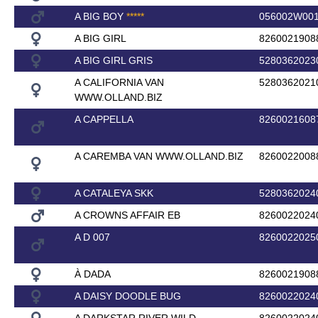
A BIG BOY
*
*
*
*
*
056002W00
A BIG GIRL
8260021908
A BIG GIRL GRIS
5280362023
A CALIFORNIA VAN
5280362021
WWW.OLLAND.BIZ
A CAPPELLA
8260021608
A CAREMBA VAN WWW.OLLAND.BIZ
8260022008
A CATALEYA SKK
5280362024
A CROWNS AFFAIR EB
8260022024
A D 007
8260022025
À DADA
8260021908
A DAISY DOODLE BUG
8260022024