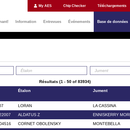
My AES
Chip Checker
Téléchargements
nant!
Information
Entrevues
Événements
Base de données
Résultats (1 - 50 of 83934)
Étalon
Jument
07
LORAN
LA CASSINA
22007
ALDATUS Z
ENNISKERRY MOR
04516
CORNET OBOLENSKY
MONTEBELLA