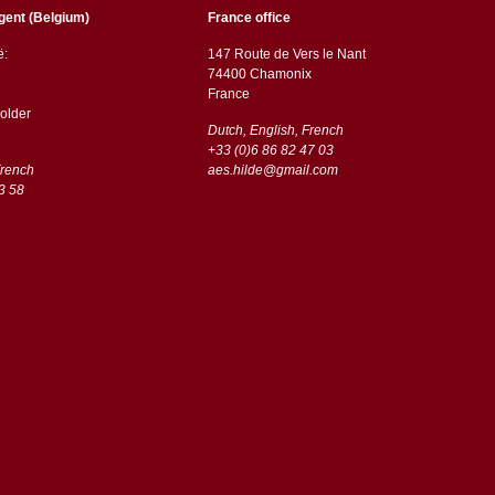
gent (Belgium)
France office
ë:
147 Route de Vers le Nant
74400 Chamonix
France
older
Dutch, English, French
+33 (0)6 86 82 47 03
French
aes.hilde@gmail.com
3 58