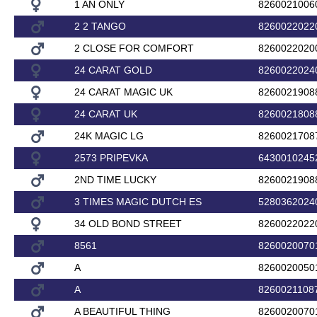
1 AN ONLY
8260021006
2 2 TANGO
8260022022
2 CLOSE FOR COMFORT
8260022020
24 CARAT GOLD
8260022024
24 CARAT MAGIC UK
8260021908
24 CARAT UK
8260021808
24K MAGIC LG
8260021708
2573 PRIPEVKA
6430010245
2ND TIME LUCKY
8260021908
3 TIMES MAGIC DUTCH ES
5280362024
34 OLD BOND STREET
8260022022
8561
8260020070
A
8260020050
A
8260021108
A BEAUTIFUL THING
8260020070