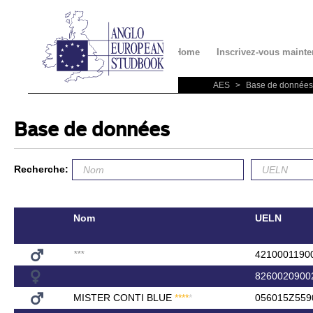
Contact
Home
Inscrivez-vous mainte
AES
>
Base de données
Base de données
Recherche:
Nom
UELN
*
*
*
4210001190
8260020900
MISTER CONTI BLUE
*
*
*
*
*
056015Z559