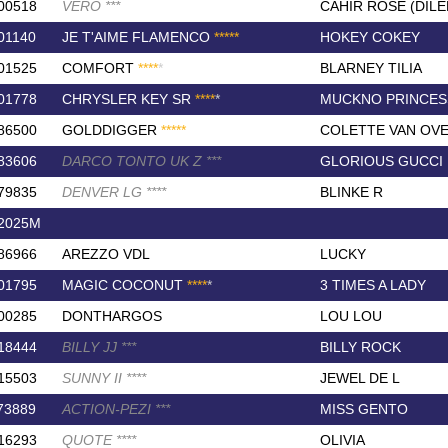
00518
VERO
*
*
*
CAHIR ROSE (DIL
01140
JE T'AIME FLAMENCO
*
*
*
*
*
HOKEY COKEY
01525
COMFORT
*
*
*
*
*
BLARNEY TILIA
01778
CHRYSLER KEY SR
*
*
*
*
*
MUCKNO PRINCES
86500
GOLDDIGGER
*
*
*
*
*
COLETTE VAN OVE
83606
DARCO TONTO UK Z
*
*
*
GLORIOUS GUCCI
79835
DENVER LG
*
*
*
*
BLINKE R
2025M
86966
AREZZO VDL
LUCKY
01795
MAGIC COCONUT
*
*
*
*
*
3 TIMES A LADY
00285
DONTHARGOS
LOU LOU
18444
BILLY JJ
*
*
*
BILLY ROCK
15503
SUNNY II
*
*
*
*
JEWEL DE L
73889
ACTION-PEZI
*
*
*
MISS GENTO
16293
QUOTE
*
*
*
*
OLIVIA