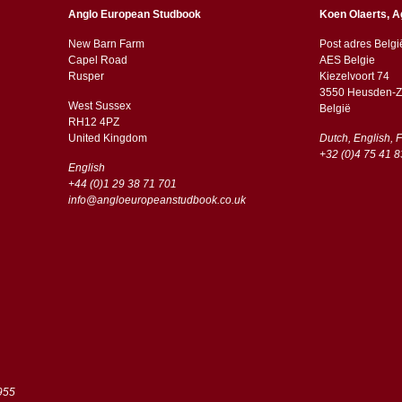
Anglo European Studbook
Koen Olaerts, A
New Barn Farm
Post adres Belgi
Capel Road
AES Belgie
​​Rusper
Kiezelvoort 74
3550 Heusden-Z
West Sussex
België
RH12 4PZ
​​United Kingdom
Dutch, English, 
+32 (0)4 75 41 8
English
+44 (0)1 29 38 71 701
info@angloeuropeanstudbook.co.uk
955