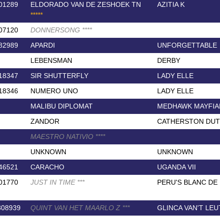
01289
ELDORADO VAN DE ZESHOEK TN
AZITIA K
*
*
*
*
*
07120
DONNERSONG
*
*
*
*
82989
APARDI
UNFORGETTABLE
LEBENSMAN
DERBY
18347
SIR SHUTTERFLY
LADY ELLE
18346
NUMERO UNO
LADY ELLE
MALIBU DIPLOMAT
MEDHAWK MAYFIA
ZANDOR
CATHERSTON DUT
MAESTRO NATIVIO
*
*
*
*
UNKNOWN
UNKNOWN
46521
CARACHO
UGANDA VII
01770
JUST IN TIME
*
*
*
PERU'S BLANC DE
308939
QUINT VAN HET MAARLO Z
*
*
*
GLINCA VAN'T LE