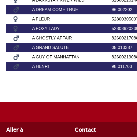
A DARKSTAR RIVER WILD
8260022024
A DREAM COME TRUE
96.002202
A FLEUR
5280030509
A FOXY LADY
5280362023
A GHOSTLY AFFAIR
8260021708
A GRAND SALUTE
05.013387
A GUY OF MANHATTAN
8260021908
A HENRI
98.011703
Aller à
Contact