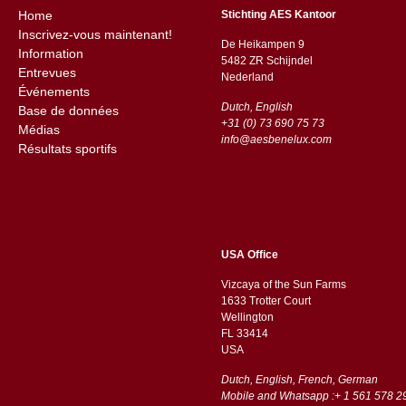
Home
Stichting AES Kantoor
Inscrivez-vous maintenant!
De Heikampen 9
Information
5482 ZR Schijndel
Entrevues
​​Nederland
Événements
Dutch, English
Base de données
+31 (0) 73 690 75 73
Médias
info@aesbenelux.com
Résultats sportifs
USA Office
Vizcaya of the Sun Farms
1633 Trotter Court
Wellington
FL 33414
USA
Dutch, English, French, German
Mobile and Whatsapp :+ 1 561 578 2