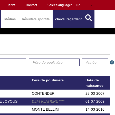
Tarifs
Contact
Select language:
Médias
Résultats sportifs
cheval regardant
Père de poulinière
Date de
naissance
CONTENDER
28-03-2007
E JOYOUS
DEFI PLATIERE
*
*
*
*
01-07-2009
MONTE BELLINI
14-03-2016