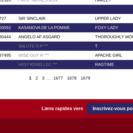
01320
FIRST IMPRESSION
*
*
*
HARLEY
727
SIR SINCLAIR
UPPER LADY
00092
KASANOVA DE LA POMME
FOXY LADY
80444
ANGELO AF ASGARD
THOROUGHLY MOD
SALUTE R.P
*
*
*
T
87495
WISE GUY R
*
*
*
APACHE GIRL
VASY KERELLEC
*
*
*
RAGTIME
1
2
3
...
1677
1678
1679
Liens rapides vers
Inscrivez-vous p