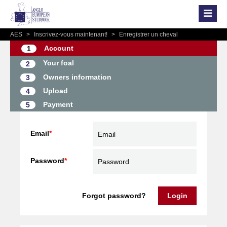
AES
>
Inscrivez-vous maintenant!
>
Enregistrer un cheval
Account
1
Your foal
2
Owners information
3
Upload
4
Payment
5
Email
*
Password
*
Forgot password?
Login