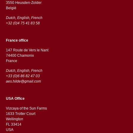
3550 Heusden-Zolder
België
Dutch, English, French
+32 (0)4 75 41 83 58
France office
147 Route de Vers le Nant
74400 Chamonix
France
Dutch, English, French
+33 (0)6 86 82 47 03
aes.hilde@gmail.com
USA Office
Vizcaya of the Sun Farms
1633 Trotter Court
Wellington
FL 33414
USA