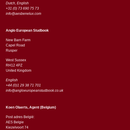
Dutch, English
+31 (0) 73 690 75 73
info@aesbenelux.com
Anglo European Studbook
New Barn Farm
Capel Road
​​Rusper
West Sussex
RH12 4PZ
​​United Kingdom
English
+44 (0)1 29 38 71 701
info@angloeuropeanstudbook.co.uk
Koen Olaerts, Agent (Belgium)
Post adres België:
AES Belgie
Kiezelvoort 74