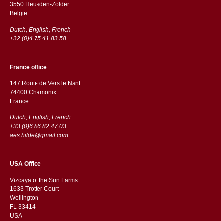
3550 Heusden-Zolder
België
Dutch, English, French
+32 (0)4 75 41 83 58
France office
147 Route de Vers le Nant
74400 Chamonix
France
Dutch, English, French
+33 (0)6 86 82 47 03
aes.hilde@gmail.com
USA Office
Vizcaya of the Sun Farms
1633 Trotter Court
Wellington
FL 33414
USA