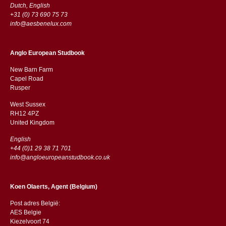
Dutch, English
+31 (0) 73 690 75 73
info@aesbenelux.com
Anglo European Studbook
New Barn Farm
Capel Road
​​Rusper
West Sussex
RH12 4PZ
​​United Kingdom
English
+44 (0)1 29 38 71 701
info@angloeuropeanstudbook.co.uk
Koen Olaerts, Agent (Belgium)
Post adres België:
AES Belgie
Kiezelvoort 74