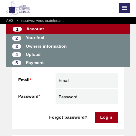
AES
>
Inscrivez-vous maintenant!
Account
1
Your foal
2
Owners information
3
Upload
4
Payment
5
Email
*
Password
*
Forgot password?
Login