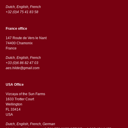
Dutch, English, French
+32 (0)4 75 41 83 58
France office
147 Route de Vers le Nant
74400 Chamonix
France
Dutch, English, French
+33 (0)6 86 82 47 03
aes.hilde@gmail.com
USA Office
Vizcaya of the Sun Farms
1633 Trotter Court
Wellington
FL 33414
USA
Dutch, English, French, German