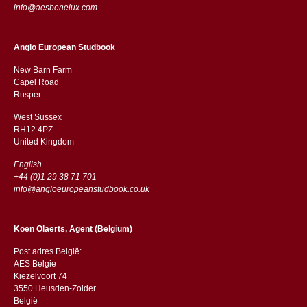
info@aesbenelux.com
Anglo European Studbook
New Barn Farm
Capel Road
​​Rusper
West Sussex
RH12 4PZ
​​United Kingdom
English
+44 (0)1 29 38 71 701
info@angloeuropeanstudbook.co.uk
Koen Olaerts, Agent (Belgium)
Post adres België:
AES Belgie
Kiezelvoort 74
3550 Heusden-Zolder
België