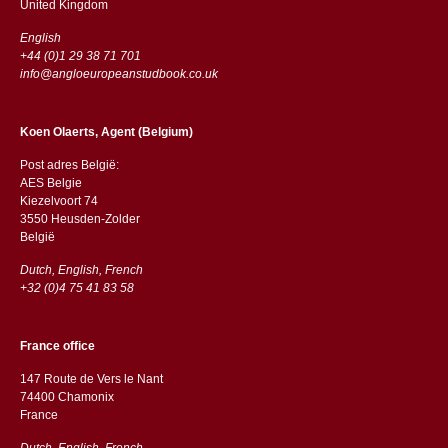
​​United Kingdom
English
+44 (0)1 29 38 71 701
info@angloeuropeanstudbook.co.uk
Koen Olaerts, Agent (Belgium)
Post adres België:
AES Belgie
Kiezelvoort 74
3550 Heusden-Zolder
België
Dutch, English, French
+32 (0)4 75 41 83 58
France office
147 Route de Vers le Nant
74400 Chamonix
France
Dutch, English, French