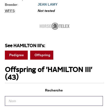
JEAN LAMY
Breeder:
WFFS
:
Not tested
See HAMILTON III's:
Pedigree
Offspring
Offspring of 'HAMILTON III'
(43)
Recherche