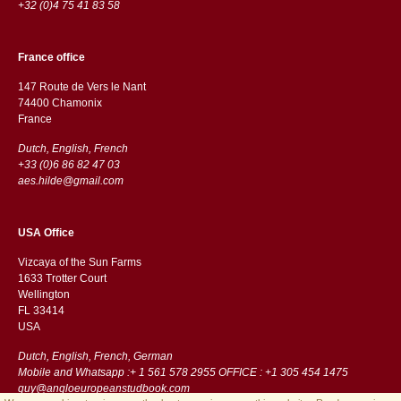
+32 (0)4 75 41 83 58
France office
147 Route de Vers le Nant
74400 Chamonix
France
Dutch, English, French
+33 (0)6 86 82 47 03
aes.hilde@gmail.com
USA Office
Vizcaya of the Sun Farms
1633 Trotter Court
Wellington
FL 33414
USA
Dutch, English, French, German
Mobile and Whatsapp :+ 1 561 578 2955 OFFICE : +1 305 454 1475
guy@angloeuropeanstudbook.com