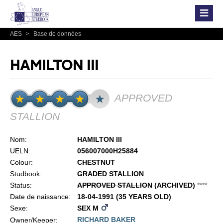
AES
>
Base de données
HAMILTON III
APPROVED
STALLION
Nom:
HAMILTON III
UELN:
056007000H25884
Colour:
CHESTNUT
Studbook:
GRADED STALLION
Status:
APPROVED STALLION
(ARCHIVED)
*
*
*
*
Date de naissance:
18-04-1991 (35 YEARS OLD)
Sexe:
SEX M
RICHARD BAKER
Owner/Keeper: