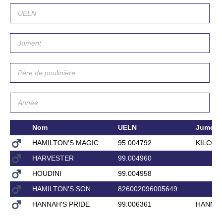
Nom
UELN
Jument
HAMILTON'S MAGIC
95.004792
KILCOR
HARVESTER
99.004960
HOUDINI
99.004958
HAMILTON'S SON
826002096005649
HANNAH'S PRIDE
99.006361
HANNA