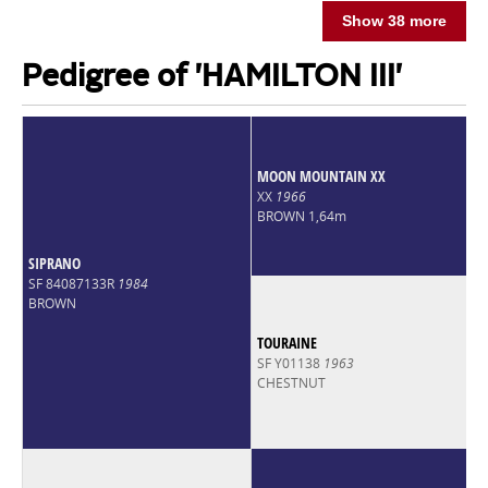
Show 38 more
Pedigree of 'HAMILTON III'
MOON MOUNTAIN XX
XX
1966
BROWN 1,64m
SIPRANO
SF 84087133R
1984
BROWN
TOURAINE
SF Y01138
1963
CHESTNUT