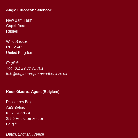
Anglo European Studbook
New Barn Farm
Capel Road
​​Rusper
West Sussex
RH12 4PZ
​​United Kingdom
English
+44 (0)1 29 38 71 701
info@angloeuropeanstudbook.co.uk
Koen Olaerts, Agent (Belgium)
Post adres België:
AES Belgie
Kiezelvoort 74
3550 Heusden-Zolder
België
Dutch, English, French