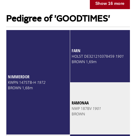
Show 16 more
Pedigree of 'GOODTIMES'
FARN
HOLST DE321210378459
1901
BROWN 1,69m
NIMMERDOR
KWPN 147STB-H
1972
BROWN 1,68m
RAMONAA
NWP 187BV
1901
BROWN