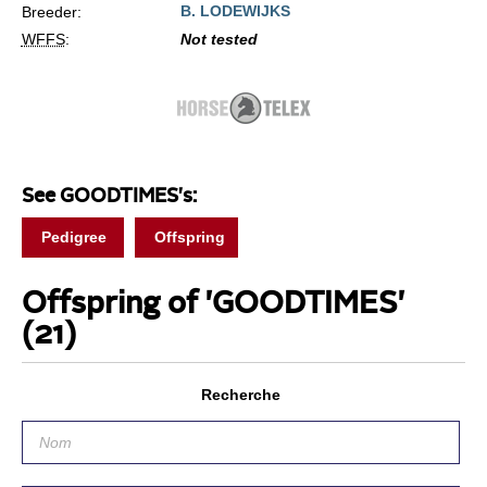
B. LODEWIJKS
Breeder:
WFFS
:
Not tested
See GOODTIMES's:
Pedigree
Offspring
Offspring of 'GOODTIMES'
(21)
Recherche