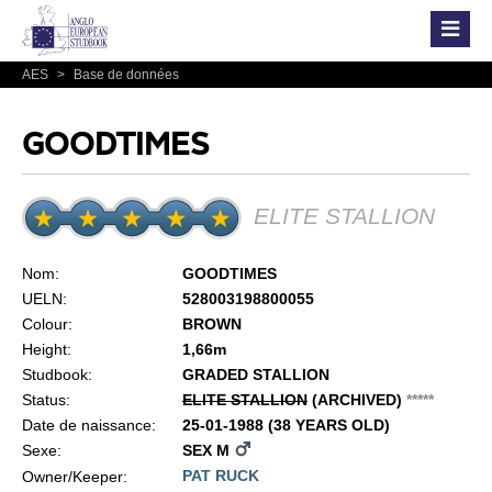
AES
>
Base de données
GOODTIMES
ELITE STALLION
Nom:
GOODTIMES
UELN:
528003198800055
Colour:
BROWN
Height:
1,66m
Studbook:
GRADED STALLION
Status:
ELITE STALLION
(ARCHIVED)
*
*
*
*
*
Date de naissance:
25-01-1988 (38 YEARS OLD)
Sexe:
SEX M
PAT RUCK
Owner/Keeper: