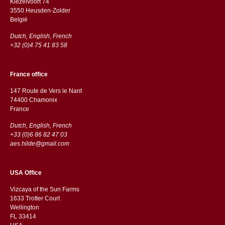
Kiezelvoort 74
3550 Heusden-Zolder
België
Dutch, English, French
+32 (0)4 75 41 83 58
France office
147 Route de Vers le Nant
74400 Chamonix
France
Dutch, English, French
+33 (0)6 86 82 47 03
aes.hilde@gmail.com
USA Office
Vizcaya of the Sun Farms
1633 Trotter Court
Wellington
FL 33414