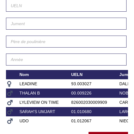
Nom
UELN
Jumen
LEADINE
93.003027
DALDI
THALAN B
00.009226
NOBEL
LYLEVIEW ON TIME
826002030009909
CARLY
SARAH'S UMJART
01.010680
LARON
UDO
01.012067
NIEGE