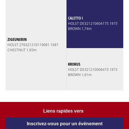
CALETTO I
HOLST DE321210604175
1975
BROWN 1,74m
ZIGEUNERIN
HOLST 276321210119081
1981
CHESTNUT 1,65m
KROKUS
HOLST DE321210006473
1973
BROWN 1,61m
Liens rapides vers
Inscrivez-vous pour un événement