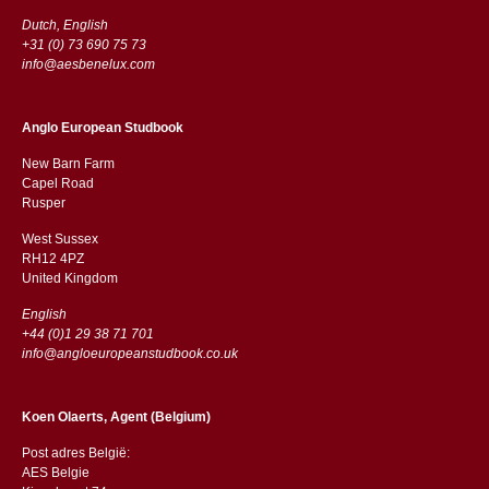
Dutch, English
+31 (0) 73 690 75 73
info@aesbenelux.com
Anglo European Studbook
New Barn Farm
Capel Road
​​Rusper
West Sussex
RH12 4PZ
​​United Kingdom
English
+44 (0)1 29 38 71 701
info@angloeuropeanstudbook.co.uk
Koen Olaerts, Agent (Belgium)
Post adres België:
AES Belgie