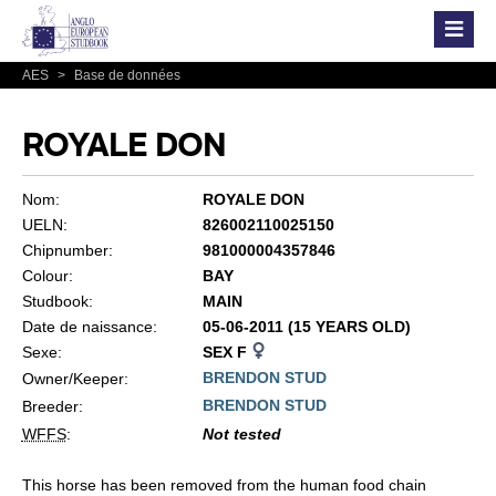
AES
>
Base de données
ROYALE DON
Nom:
ROYALE DON
UELN:
826002110025150
Chipnumber:
981000004357846
Colour:
BAY
Studbook:
MAIN
Date de naissance:
05-06-2011 (15 YEARS OLD)
Sexe:
SEX F
BRENDON STUD
Owner/Keeper:
BRENDON STUD
Breeder:
WFFS
:
Not tested
This horse has been removed from the human food chain