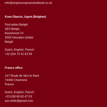
info@angloeuropeanstudbook.co.uk
Koen Olaerts, Agent (Belgium)
Post adres België:
AES Belgie
Kiezelvoort 74
3550 Heusden-Zolder
België
Dutch, English, French
+32 (0)4 75 41 83 58
France office
147 Route de Vers le Nant
74400 Chamonix
France
Dutch, English, French
+33 (0)6 86 82 47 03
aes.hilde@gmail.com