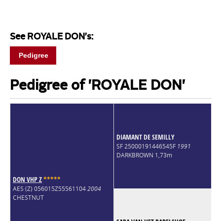
See ROYALE DON's:
Pedigree
Pedigree of 'ROYALE DON'
DIAMANT DE SEMILLY
SF 25000191446545F
1991
DARKBROWN 1,73m
DON VHP Z
*
*
*
*
*
AES (Z) 056015Z55561104
2004
CHESTNUT