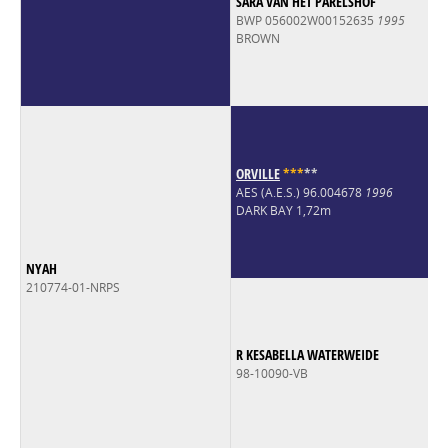
SARA VAN HET PARELSHOF
BWP 056002W00152635
1995
BROWN
ORVILLE
*
*
*
*
*
AES (A.E.S.) 96.004678
1996
DARK BAY 1,72m
NYAH
210774-01-NRPS
R KESABELLA WATERWEIDE
98-10090-VB