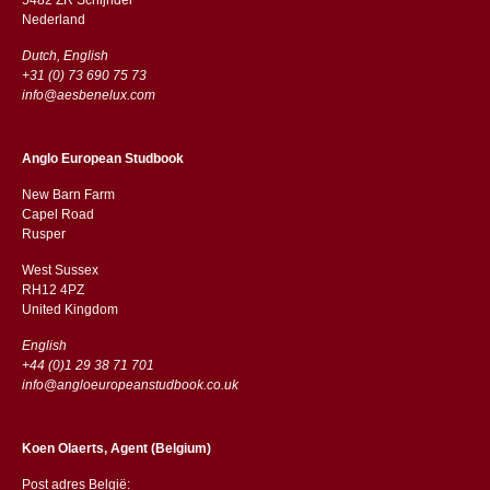
​​Nederland
Dutch, English
+31 (0) 73 690 75 73
info@aesbenelux.com
Anglo European Studbook
New Barn Farm
Capel Road
​​Rusper
West Sussex
RH12 4PZ
​​United Kingdom
English
+44 (0)1 29 38 71 701
info@angloeuropeanstudbook.co.uk
Koen Olaerts, Agent (Belgium)
Post adres België: