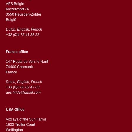
AES Belgie
Kiezelvoort 74
3550 Heusden-Zolder
België
Dutch, English, French
+32 (0)4 75 41 83 58
France office
147 Route de Vers le Nant
74400 Chamonix
France
Dutch, English, French
+33 (0)6 86 82 47 03
aes.hilde@gmail.com
USA Office
Vizcaya of the Sun Farms
1633 Trotter Court
Wellington