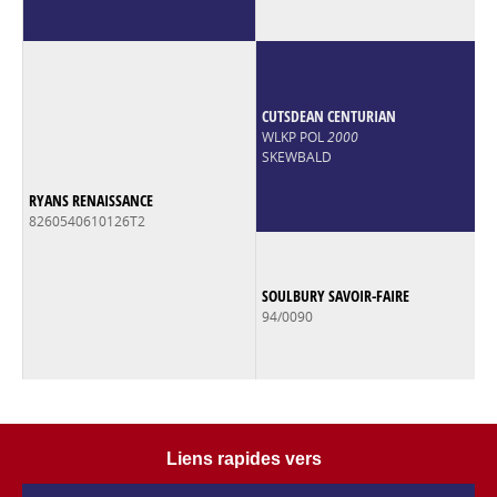
CUTSDEAN CENTURIAN
WLKP POL
2000
SKEWBALD
RYANS RENAISSANCE
8260540610126T2
SOULBURY SAVOIR-FAIRE
94/0090
Liens rapides vers