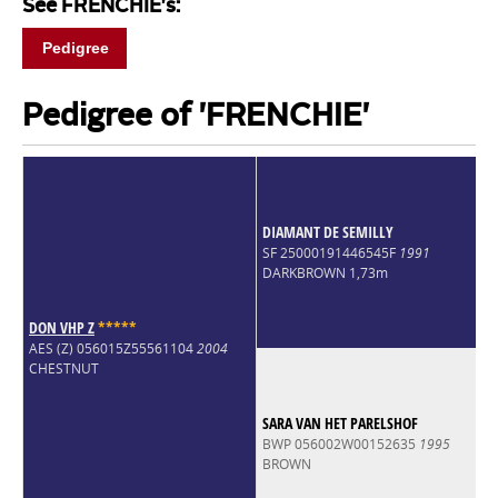
See FRENCHIE's:
Pedigree
Pedigree of 'FRENCHIE'
DIAMANT DE SEMILLY
SF 25000191446545F
1991
DARKBROWN 1,73m
DON VHP Z
*
*
*
*
*
AES (Z) 056015Z55561104
2004
CHESTNUT
SARA VAN HET PARELSHOF
BWP 056002W00152635
1995
BROWN