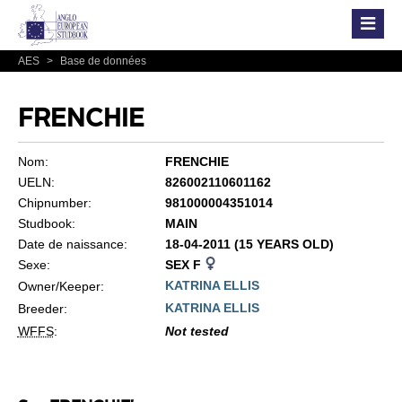
AES
>
Base de données
FRENCHIE
Nom:
FRENCHIE
UELN:
826002110601162
Chipnumber:
981000004351014
Studbook:
MAIN
Date de naissance:
18-04-2011 (15 YEARS OLD)
Sexe:
SEX F
KATRINA ELLIS
Owner/Keeper:
KATRINA ELLIS
Breeder:
WFFS
:
Not tested