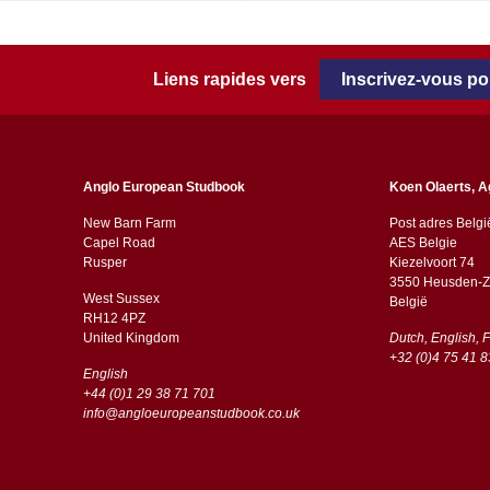
Liens rapides vers
Inscrivez-vous p
Anglo European Studbook
Koen Olaerts, A
New Barn Farm
Post adres Belgi
Capel Road
AES Belgie
​​Rusper
Kiezelvoort 74
3550 Heusden-Z
West Sussex
België
RH12 4PZ
​​United Kingdom
Dutch, English, 
+32 (0)4 75 41 8
English
+44 (0)1 29 38 71 701
info@angloeuropeanstudbook.co.uk