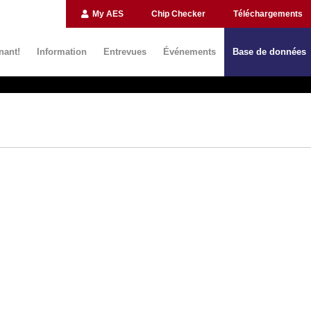
My AES
Chip Checker
Téléchargements
nant!
Information
Entrevues
Événements
Base de données