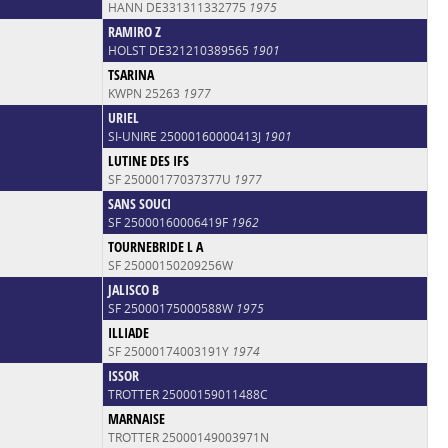
HANN DE331311332775
1975
RAMIRO Z
HOLST DE321210389565
1901
TSARINA
KWPN 25263
1977
URIEL
SI-UNIRE 25000160000413J
1901
LUTINE DES IFS
SF 25000177037377U
1977
SANS SOUCI
SF 25000160006419F
1962
TOURNEBRIDE L A
SF 25000150209256W
JALISCO B
SF 25000175000588W
1975
ILLIADE
SF 25000174003191Y
1974
ISSOR
TROTTER 25000159011488C
MARNAISE
TROTTER 25000149003971N