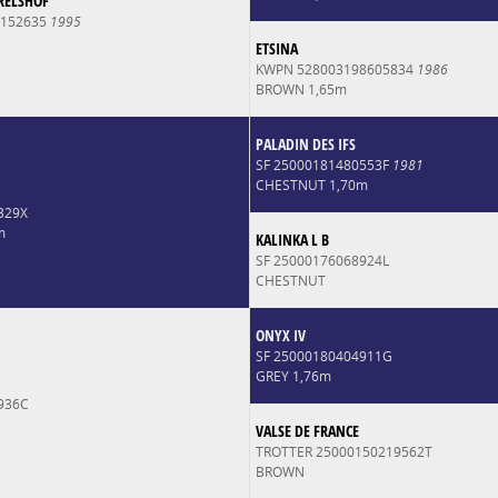
RELSHOF
0152635
1995
ETSINA
KWPN 528003198605834
1986
BROWN 1,65m
PALADIN DES IFS
SF 25000181480553F
1981
CHESTNUT 1,70m
329X
m
KALINKA L B
SF 25000176068924L
CHESTNUT
ONYX IV
SF 25000180404911G
GREY 1,76m
936C
VALSE DE FRANCE
TROTTER 25000150219562T
BROWN