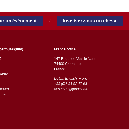
our un événement
/
Inscrivez-vous un cheval
gent (Belgium)
France office
ë:
147 Route de Vers le Nant
74400 Chamonix
France
older
Dutch, English, French
+33 (0)6 86 82 47 03
French
aes.hilde@gmail.com
3 58