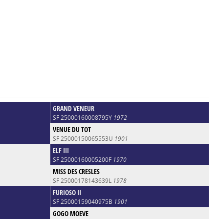
GRAND VENEUR
SF 25000160008795Y
1972
VENUE DU TOT
SF 25000150065553U
1901
ELF III
SF 25000160005200F
1970
MISS DES CRESLES
SF 25000178143639L
1978
FURIOSO II
SF 25000159040975B
1901
GOGO MOEVE