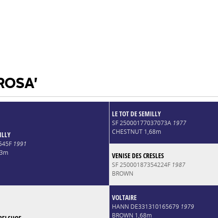
ROSA'
LE TOT DE SEMILLY
SF 25000177037073A
1977
CHESTNUT 1,68m
ILLY
545F
1991
73m
VENISE DES CRESLES
SF 25000187354224F
1987
BROWN
VOLTAIRE
HANN DE331310165679
1979
BROWN 1,68m