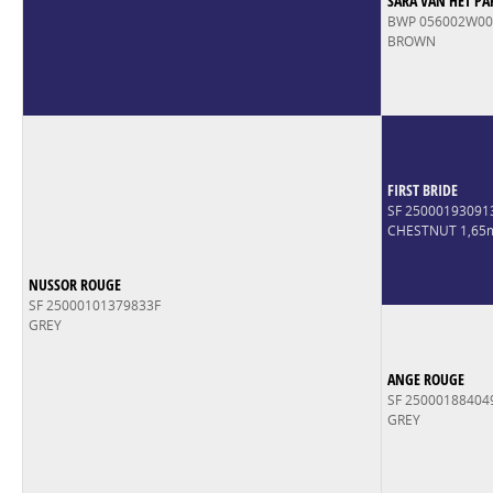
SARA VAN HET PA
BWP 056002W0
BROWN
FIRST BRIDE
SF 25000193091
CHESTNUT 1,65
NUSSOR ROUGE
SF 25000101379833F
GREY
ANGE ROUGE
SF 25000188404
GREY