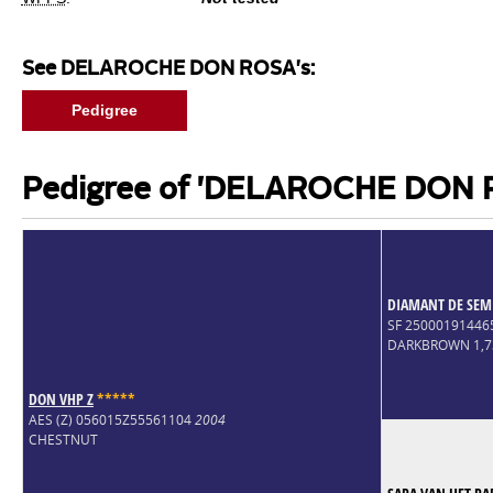
See DELAROCHE DON ROSA's:
Pedigree
Pedigree of 'DELAROCHE DON 
DIAMANT DE SEM
SF 25000191446
DARKBROWN 1,
DON VHP Z
*
*
*
*
*
AES (Z) 056015Z55561104
2004
CHESTNUT