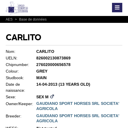
AES
>
Base de données
CARLITO
Nom:
CARLITO
UELN:
826002130873869
Chipnumber:
276020000656578
Colour:
GREY
Studbook:
MAIN
Date de
14-04-2013 (13 YEARS OLD)
naissance:
Sexe:
SEX M
GAUDIANO SPORT HORSES SRL SOCIETA'
Owner/Keeper:
AGRICOLA
GAUDIANO SPORT HORSES SRL SOCIETA'
Breeder:
AGRICOLA