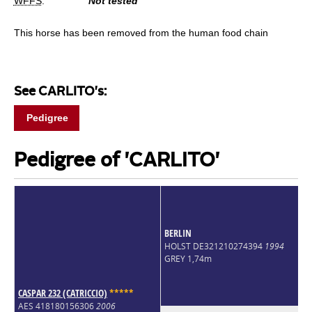
WFFS
:
Not tested
This horse has been removed from the human food chain
See CARLITO's:
Pedigree
Pedigree of 'CARLITO'
BERLIN
HOLST DE321210274394
1994
GREY 1,74m
CASPAR 232 (CATRICCIO)
*
*
*
*
*
AES 418180156306
2006