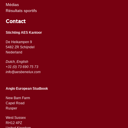
Médias
Résultats sportifs
Contact
Stichting AES Kantoor
De Heikampen 9
5482 ZR Schijndel
​​Nederland
Dutch, English
+31 (0) 73 690 75 73
info@aesbenelux.com
Anglo European Studbook
New Barn Farm
Capel Road
​​Rusper
West Sussex
RH12 4PZ
​​United Kingdom