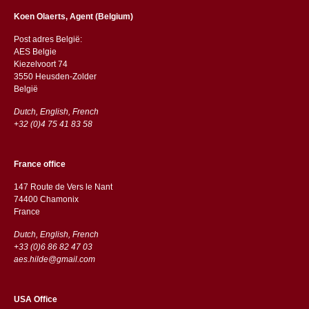
Koen Olaerts, Agent (Belgium)
Post adres België:
AES Belgie
Kiezelvoort 74
3550 Heusden-Zolder
België
Dutch, English, French
+32 (0)4 75 41 83 58
France office
147 Route de Vers le Nant
74400 Chamonix
France
Dutch, English, French
+33 (0)6 86 82 47 03
aes.hilde@gmail.com
USA Office