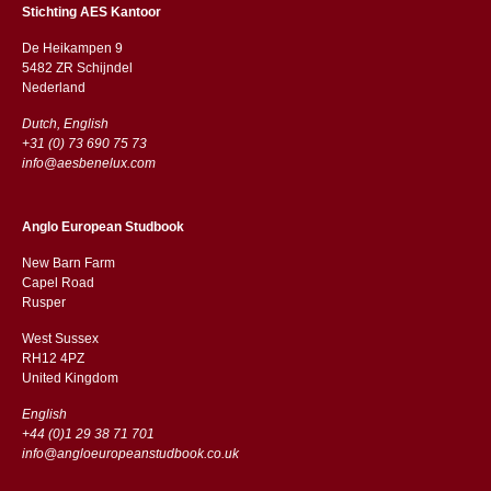
Stichting AES Kantoor
De Heikampen 9
5482 ZR Schijndel
​​Nederland
Dutch, English
+31 (0) 73 690 75 73
info@aesbenelux.com
Anglo European Studbook
New Barn Farm
Capel Road
​​Rusper
West Sussex
RH12 4PZ
​​United Kingdom
English
+44 (0)1 29 38 71 701
info@angloeuropeanstudbook.co.uk