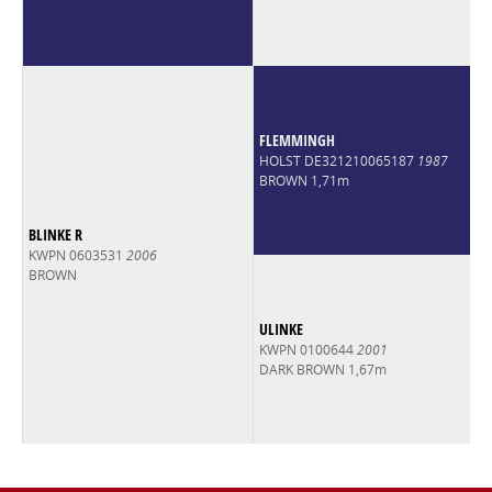
FLEMMINGH
HOLST DE321210065187
1987
BROWN 1,71m
BLINKE R
KWPN 0603531
2006
BROWN
ULINKE
KWPN 0100644
2001
DARK BROWN 1,67m