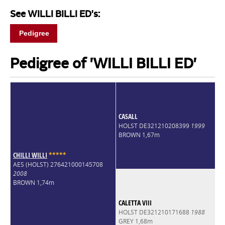
See WILLI BILLI ED's:
Pedigree
Pedigree of 'WILLI BILLI ED'
CASALL
HOLST DE321210208399
1999
BROWN 1,67m
CHILLI WILLI
*
*
*
*
*
AES (HOLST) 276421000145708
2008
BROWN 1,74m
CALETTA VIII
HOLST DE321210171688
1988
GREY 1,68m