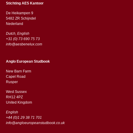
Stichting AES Kantoor
De Heikampen 9
5482 ZR Schijndel
​​Nederland
Dutch, English
+31 (0) 73 690 75 73
info@aesbenelux.com
Anglo European Studbook
New Barn Farm
Capel Road
​​Rusper
West Sussex
RH12 4PZ
​​United Kingdom
English
+44 (0)1 29 38 71 701
info@angloeuropeanstudbook.co.uk