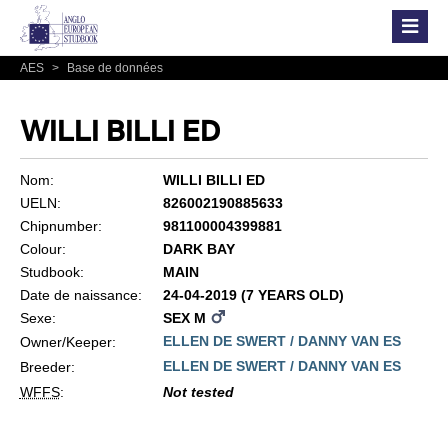
AES
>
Base de données
WILLI BILLI ED
Nom:
WILLI BILLI ED
UELN:
826002190885633
Chipnumber:
981100004399881
Colour:
DARK BAY
Studbook:
MAIN
Date de naissance:
24-04-2019 (7 YEARS OLD)
Sexe:
SEX M
ELLEN DE SWERT / DANNY VAN ES
Owner/Keeper:
ELLEN DE SWERT / DANNY VAN ES
Breeder:
WFFS
:
Not tested