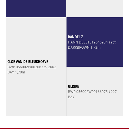
RANDEL Z
HANN DE331319646984
1984
DARKBROWN 1,73m
CLOE VAN DE BLEUKHOEVE
BWP 056002W00208339
2002
BAY 1,70m
ULRIKE
BWP 056002W00166975
1997
BAY