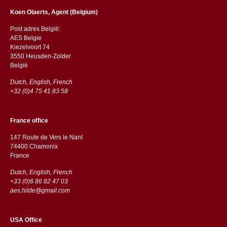
Koen Olaerts, Agent (Belgium)
Post adres België:
AES Belgie
Kiezelvoort 74
3550 Heusden-Zolder
België
Dutch, English, French
+32 (0)4 75 41 83 58
France office
147 Route de Vers le Nant
74400 Chamonix
France
Dutch, English, French
+33 (0)6 86 82 47 03
aes.hilde@gmail.com
USA Office