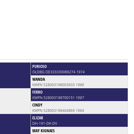
PURIOSO
OLDBG DE333330089274
1974
WANDA
KWPN 528003198003933
1980
FERRO
KWPN 528003198700151
1987
CINDY
KWPN 528003198404869
1984
ELIZAR
DH-191-DK-DV
MAY KIGNAES