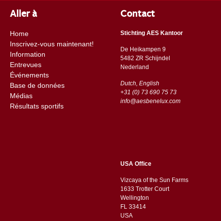
Aller à
Contact
Home
Stichting AES Kantoor
Inscrivez-vous maintenant!
De Heikampen 9
Information
5482 ZR Schijndel
Entrevues
​​Nederland
Événements
Dutch, English
Base de données
+31 (0) 73 690 75 73
Médias
info@aesbenelux.com
Résultats sportifs
USA Office
Vizcaya of the Sun Farms
1633 Trotter Court
Wellington
FL 33414
USA