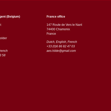
gent (Belgium)
France office
ë:
147 Route de Vers le Nant
74400 Chamonix
France
older
Dutch, English, French
+33 (0)6 86 82 47 03
French
aes.hilde@gmail.com
3 58