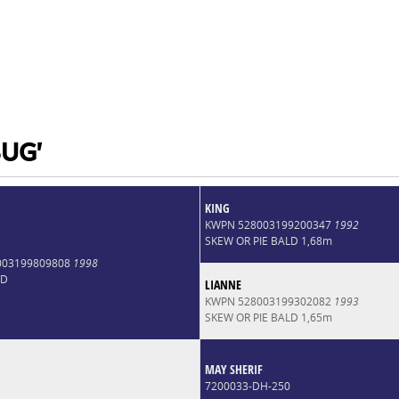
BUG'
KING
KWPN 528003199200347
1992
SKEW OR PIE BALD 1,68m
003199809808
1998
LD
LIANNE
KWPN 528003199302082
1993
SKEW OR PIE BALD 1,65m
MAY SHERIF
7200033-DH-250