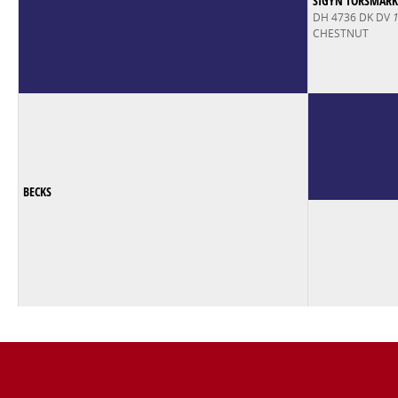
SIGYN TORSMARK
DH 4736 DK DV
CHESTNUT
BECKS