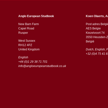
Anglo European Studbook
Koen Olaerts, A
New Barn Farm
Post adres Belgi
Capel Road
AES Belgie
​​Rusper
Kiezelvoort 74
3550 Heusden-Z
West Sussex
België
RH12 4PZ
​​United Kingdom
Dutch, English, 
+32 (0)4 75 41 8
English
+44 (0)1 29 38 71 701
info@angloeuropeanstudbook.co.uk