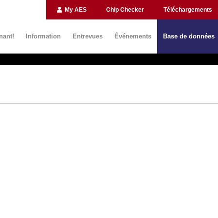
My AES
Chip Checker
Téléchargements
nant!
Information
Entrevues
Événements
Base de données