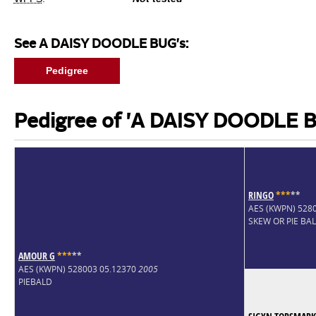
See A DAISY DOODLE BUG's:
Pedigree
Pedigree of 'A DAISY DOODLE 
RINGO
*
*
*
*
*
AES (KWPN) 528
SKEW OR PIE BA
AMOUR G
*
*
*
*
*
AES (KWPN) 528003 05.12370
2005
PIEBALD