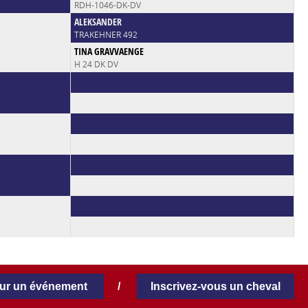
RDH-1046-DK-DV
ALEKSANDER
TRAKEHNER 492
TINA GRAVVAENGE
H 24 DK DV
our un événement
/
Inscrivez-vous un cheval