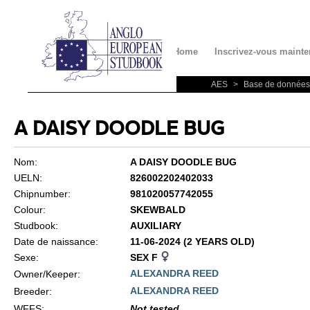
Contact
Home
Inscrivez-vous mainte
AES
>
Base de données
A DAISY DOODLE BUG
Nom:
A DAISY DOODLE BUG
UELN:
826002202402033
Chipnumber:
981020057742055
Colour:
SKEWBALD
Studbook:
AUXILIARY
Date de naissance:
11-06-2024 (2 YEARS OLD)
Sexe:
SEX F
ALEXANDRA REED
Owner/Keeper:
ALEXANDRA REED
Breeder:
WFFS
:
Not tested