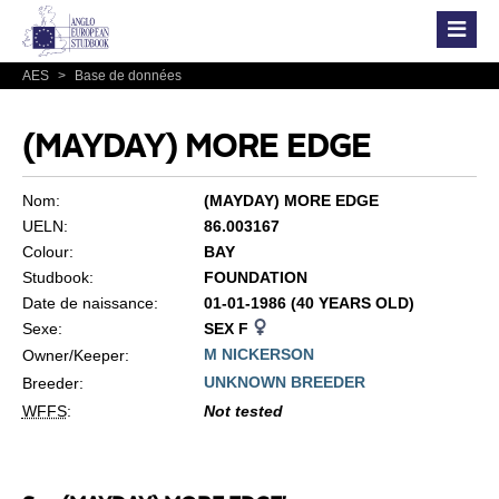
AES
>
Base de données
(MAYDAY) MORE EDGE
Nom:
(MAYDAY) MORE EDGE
UELN:
86.003167
Colour:
BAY
Studbook:
FOUNDATION
Date de naissance:
01-01-1986 (40 YEARS OLD)
Sexe:
SEX F
M NICKERSON
Owner/Keeper:
UNKNOWN BREEDER
Breeder:
WFFS
:
Not tested