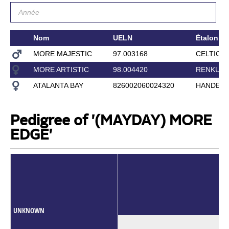
Nom
UELN
Étalon
MORE MAJESTIC
97.003168
CELTIC 
MORE ARTISTIC
98.004420
RENKUM 
ATALANTA BAY
826002060024320
HANDEL 
Pedigree of '(MAYDAY) MORE
EDGE'
UNKNOWN