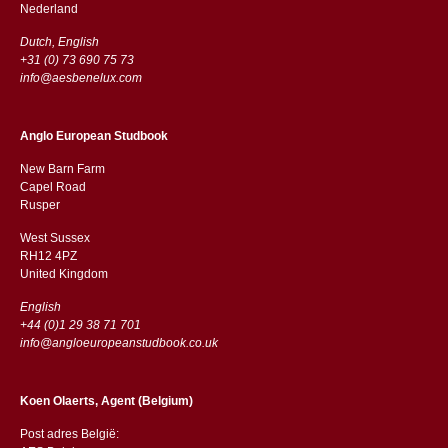
​​Nederland
Dutch, English
+31 (0) 73 690 75 73
info@aesbenelux.com
Anglo European Studbook
New Barn Farm
Capel Road
​​Rusper
West Sussex
RH12 4PZ
​​United Kingdom
English
+44 (0)1 29 38 71 701
info@angloeuropeanstudbook.co.uk
Koen Olaerts, Agent (Belgium)
Post adres België: