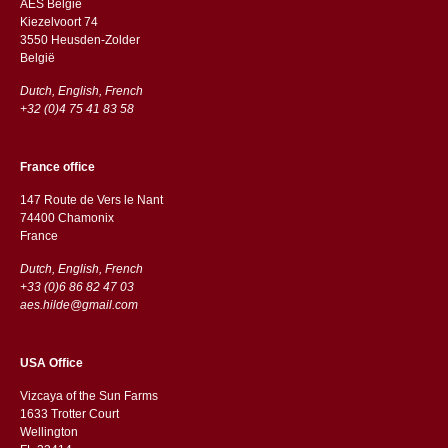
AES Belgie
Kiezelvoort 74
3550 Heusden-Zolder
België
Dutch, English, French
+32 (0)4 75 41 83 58
France office
147 Route de Vers le Nant
74400 Chamonix
France
Dutch, English, French
+33 (0)6 86 82 47 03
aes.hilde@gmail.com
USA Office
Vizcaya of the Sun Farms
1633 Trotter Court
Wellington