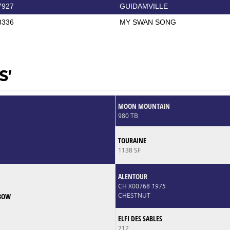
7927
GUIDAMVILLE
8336
MY SWAN SONG
S'
MOON MOUNTAIN
980 TB
TOURAINE
1138 SF
ALENTOUR
CH X00768
1975
CHESTNUT
NBOW
ELFI DES SABLES
712