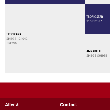
TROPIC STAR
310312587
TROPICANA
SHBGB 124042
BROWN
ANNABELLE
SHBGB SHBGB
Aller à
Contact