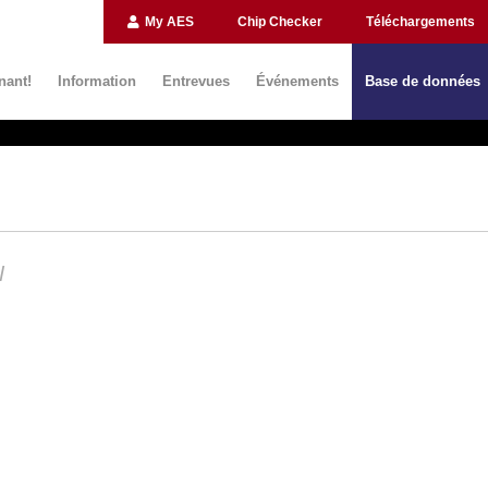
My AES
Chip Checker
Téléchargements
nant!
Information
Entrevues
Événements
Base de données
N