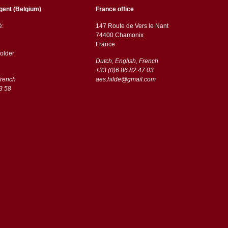
gent (Belgium)
France office
ë:
147 Route de Vers le Nant
74400 Chamonix
France
older
Dutch, English, French
+33 (0)6 86 82 47 03
French
aes.hilde@gmail.com
3 58