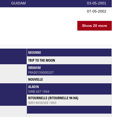
GUIDAM
03-05-2001
07-05-2002
Show 20 more
MOURNE
TRIP TO THE MOON
IBRAHIM
FRA00159000207
NOUVELLE
ALADIN
SWB 437
1964
RITOURNELLE (RITOURNELLE 94 HA)
99919656509
1965