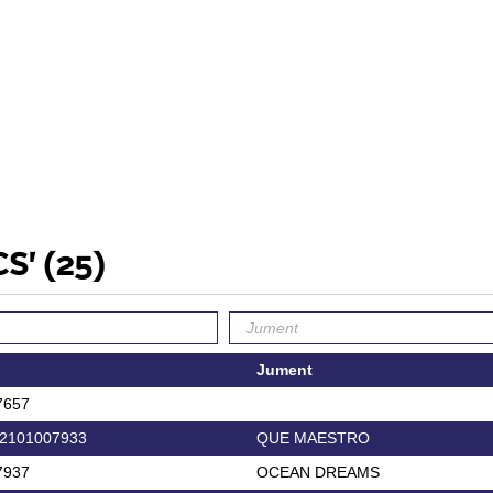
CS'
(25)
Jument
7657
2101007933
QUE MAESTRO
7937
OCEAN DREAMS