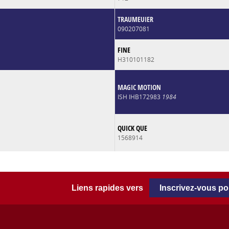
TRAUMEUIER
090207081
FINE
H310101182
MAGIC MOTION
ISH IHB172983
1984
QUICK QUE
1568914
Liens rapides vers
Inscrivez-vous p