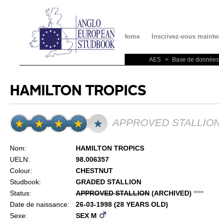
Contact
Home
Inscrivez-vous mainte
AES
>
Base de données
HAMILTON TROPICS
APPROVED STALLIO
Nom:
HAMILTON TROPICS
UELN:
98.006357
Colour:
CHESTNUT
Studbook:
GRADED STALLION
Status:
APPROVED STALLION
(ARCHIVED)
*
*
*
*
Date de naissance:
26-03-1998 (28 YEARS OLD)
Sexe:
SEX M