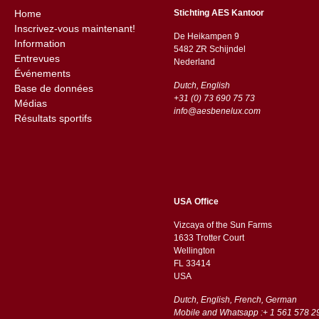
Home
Stichting AES Kantoor
Inscrivez-vous maintenant!
De Heikampen 9
Information
5482 ZR Schijndel
Entrevues
​​Nederland
Événements
Dutch, English
Base de données
+31 (0) 73 690 75 73
Médias
info@aesbenelux.com
Résultats sportifs
USA Office
Vizcaya of the Sun Farms
1633 Trotter Court
Wellington
FL 33414
USA
Dutch, English, French, German
Mobile and Whatsapp :+ 1 561 578 2