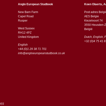
Anglo European Studbook
Koen Olaerts, A
New Barn Farm
Post adres Belgi
Capel Road
AES Belgie
​​Rusper
Kiezelvoort 74
3550 Heusden-Z
West Sussex
België
RH12 4PZ
​​United Kingdom
Dutch, English, 
+32 (0)4 75 41 8
English
+44 (0)1 29 38 71 701
info@angloeuropeanstudbook.co.uk
955