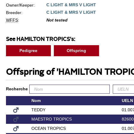
C LIGHT & MRS V LIGHT
Owner/Keeper:
C LIGHT & MRS V LIGHT
Breeder:
WFFS
:
Not tested
See HAMILTON TROPICS's:
Pedigree
Offspring
Offspring of 'HAMILTON TROPI
Recherche
Nom
UELN
TEDDY
01.00
MAESTRO TROPICS
82600
OCEAN TROPICS
01.00