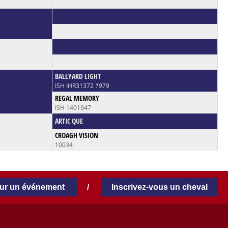
BALLYARD LIGHT
ISH IHR31372
1979
REGAL MEMORY
ISH 1401947
ARTIC QUE
CROAGH VISION
10034
our un événement
/
Inscrivez-vous un cheval