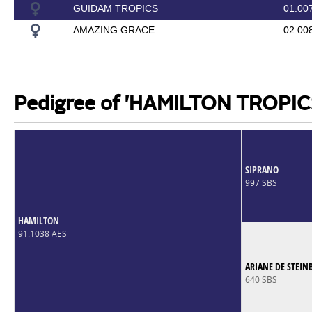
GUIDAM TROPICS
01.00
AMAZING GRACE
02.00
Pedigree of 'HAMILTON TROPIC
SIPRANO
997 SBS
HAMILTON
91.1038 AES
ARIANE DE STEI
640 SBS