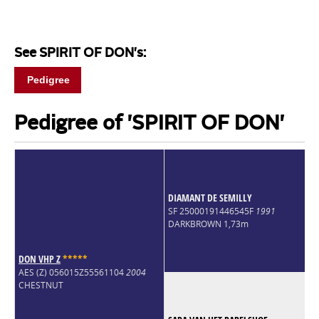
See SPIRIT OF DON's:
Pedigree
Pedigree of 'SPIRIT OF DON'
DIAMANT DE SEMILLY
SF 25000191446545F
1991
DARKBROWN 1,73m
DON VHP Z
*
*
*
*
*
AES (Z) 056015Z55561104
2004
CHESTNUT