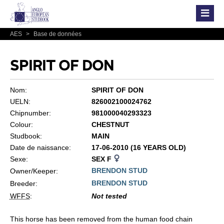
AES
>
Base de données
SPIRIT OF DON
Nom:
SPIRIT OF DON
UELN:
826002100024762
Chipnumber:
981000040293323
Colour:
CHESTNUT
Studbook:
MAIN
Date de naissance:
17-06-2010 (16 YEARS OLD)
Sexe:
SEX F
BRENDON STUD
Owner/Keeper:
BRENDON STUD
Breeder:
WFFS
:
Not tested
This horse has been removed from the human food chain