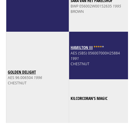
SARA VAN HET PARELSHOF
BWP 056002W00152635
1995
BROWN
HAMILTON III
*
*
*
*
*
AES (SBS) 056007000H25884
1991
CHESTNUT
GOLDEN DELIGHT
AES 96.006504
1996
CHESTNUT
KILCORCORAN'S MAGIC