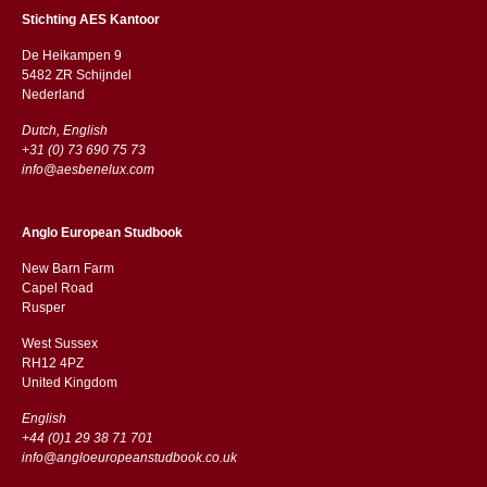
Stichting AES Kantoor
De Heikampen 9
5482 ZR Schijndel
​​Nederland
Dutch, English
+31 (0) 73 690 75 73
info@aesbenelux.com
Anglo European Studbook
New Barn Farm
Capel Road
​​Rusper
West Sussex
RH12 4PZ
​​United Kingdom
English
+44 (0)1 29 38 71 701
info@angloeuropeanstudbook.co.uk