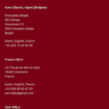
Koen Olaerts, Agent (Belgium)
Post adres België:
AES Belgie
Kiezelvoort 74
3550 Heusden-Zolder
België
Dutch, English, French
+32 (0)4 75 41 83 58
France office
147 Route de Vers le Nant
74400 Chamonix
France
Dutch, English, French
+33 (0)6 86 82 47 03
aes.hilde@gmail.com
USA Office